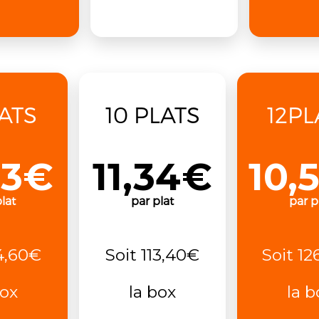
LATS
10 PLATS
12PL
83€
11,34€
10,
lat
par plat
par p
4,60€
Soit 113,40€
Soit 12
box
la box
la b