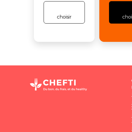
choisir
choi