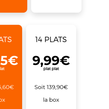
ATS
14 PLATS
55€
9,99€
lat
plat plat
6,60€
Soit 139,90€
ox
la box