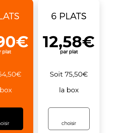
LATS
6 PLATS
,90€
12,58€
 plat
par plat
 64,50€
Soit 75,50€
 box
la box
oisir
choisir