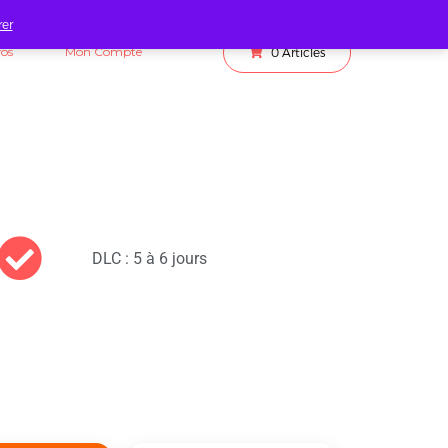
rer
fos
Mon Compte
0
Articles
DLC : 5 à 6 jours