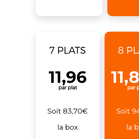
7 PLATS
8 P
11,96
11,
par plat
par p
Soit 83,70€
Soit 9
la box
la 