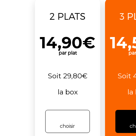
2 PLATS
3 P
14,90€
14
par plat
par
Soit 29,80€
Soit 
la box
la
choisir
ch