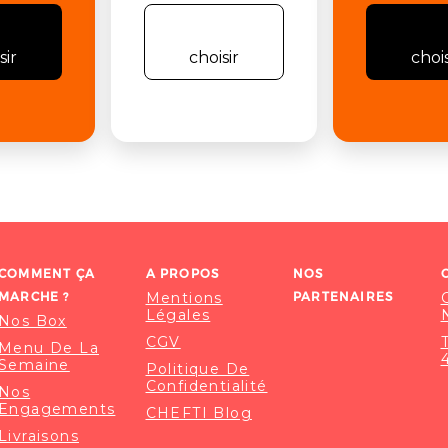
sir
choisir
chois
COMMENT ÇA
A PROPOS
NOS
MARCHE ?
Mentions
PARTENAIRES
Légales
Nos Box
CGV
Menu De La
Semaine
Politique De
Confidentialité
Nos
Engagements
CHEFTI Blog
Livraisons