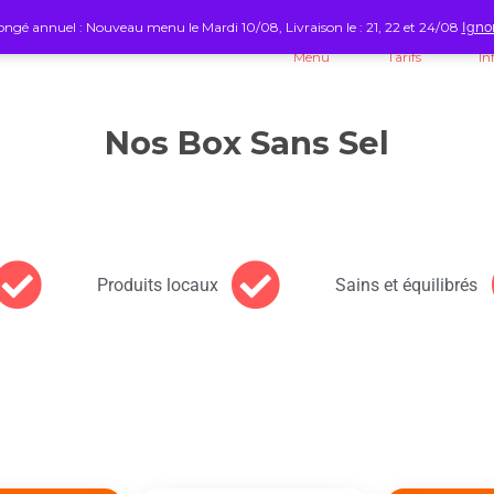
ngé annuel : Nouveau menu le Mardi 10/08, Livraison le : 21, 22 et 24/08
Igno
Menu
Tarifs
In
Nos Box Sans Sel
Produits locaux
Sains et équilibrés