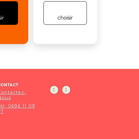
ir
choisir
CONTACT
Contactez-
Nous
Tél. 0696 11 09
47