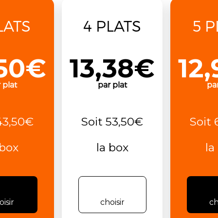
LATS
4 PLATS
5 P
,50€
13,38€
12
 plat
par plat
par
43,50€
Soit 53,50€
Soit
 box
la box
la
oisir
choisir
ch