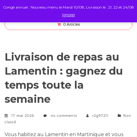
Congé annuel : Nouveau menu le Mardi 10/08, Livraison le : 21, 22 et 24/08
Ignorer
0
Articles
Livraison de repas au
Lamentin : gagnez du
temps toute la
semaine
Catego
17 mai 2026
no comments
r2g97211
Non
classé
Vous habitez au Lamentin en Martinique et vous