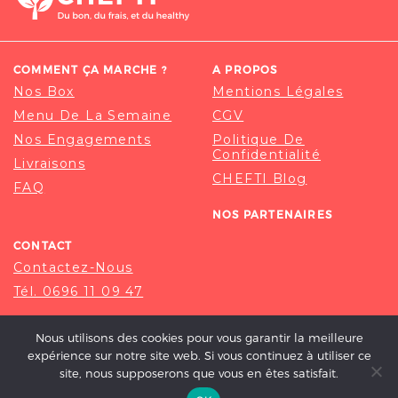
COMMENT ÇA MARCHE ?
A PROPOS
Nos Box
Mentions Légales
Menu De La Semaine
CGV
Nos Engagements
Politique De
Confidentialité
Livraisons
CHEFTI Blog
FAQ
NOS PARTENAIRES
CONTACT
Contactez-Nous
Tél. 0696 11 09 47
Nous utilisons des cookies pour vous garantir la meilleure
expérience sur notre site web. Si vous continuez à utiliser ce
site, nous supposerons que vous en êtes satisfait.