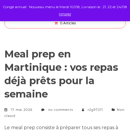
Congé annuel : Nouveau menu le Mardi 10/08, Livraison le : 21, 22 et 24/08
Ignorer
0
Articles
Meal prep en
Martinique : vos repas
déjà prêts pour la
semaine
Catego
17 mai 2026
no comments
r2g97211
Non
classé
Le meal prep consiste à préparer tous ses repas à