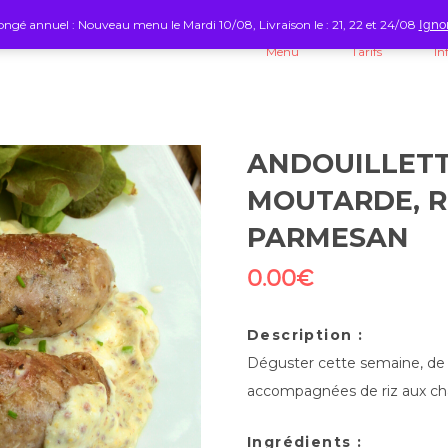
ngé annuel : Nouveau menu le Mardi 10/08, Livraison le : 21, 22 et 24/08
Igno
Menu
Tarifs
In
ANDOUILLETT
MOUTARDE, R
PARMESAN
0.00
€
Description :
Déguster cette semaine, de d
accompagnées de riz aux c
Ingrédients :