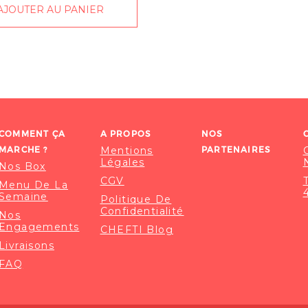
AJOUTER AU PANIER
COMMENT ÇA
A PROPOS
NOS
MARCHE ?
Mentions
PARTENAIRES
Légales
Nos Box
CGV
Menu De La
Semaine
Politique De
Confidentialité
Nos
Engagements
CHEFTI Blog
Livraisons
FAQ