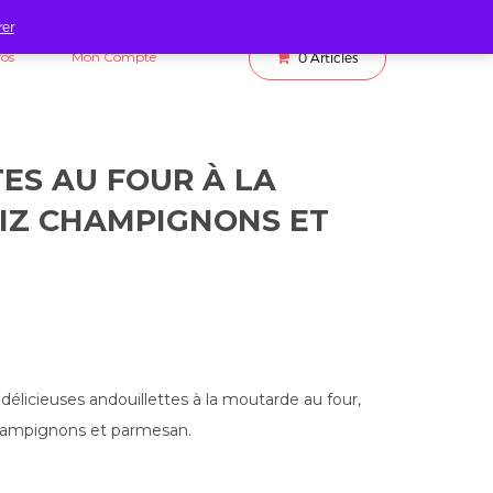
rer
fos
Mon Compte
0
Articles
ES AU FOUR À LA
IZ CHAMPIGNONS ET
élicieuses andouillettes à la moutarde au four,
hampignons et parmesan.