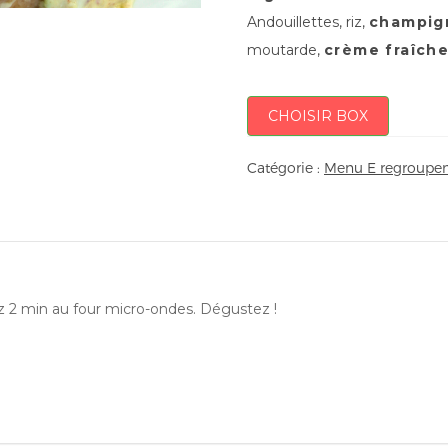
Andouillettes, riz,
champig
moutarde,
crème fraîch
CHOISIR BOX
Catégorie :
Menu E regroupem
ez 2 min au four micro-ondes. Dégustez !