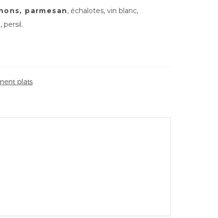
nons, parmesan
, échalotes, vin blanc,
e
, persil.
ent plats