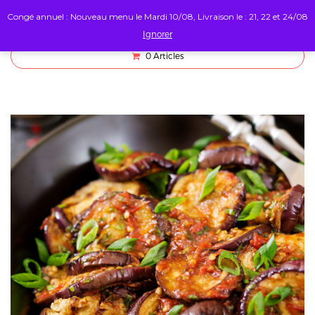
Congé annuel : Nouveau menu le Mardi 10/08, Livraison le : 21, 22 et 24/08
Ignorer
0
Articles