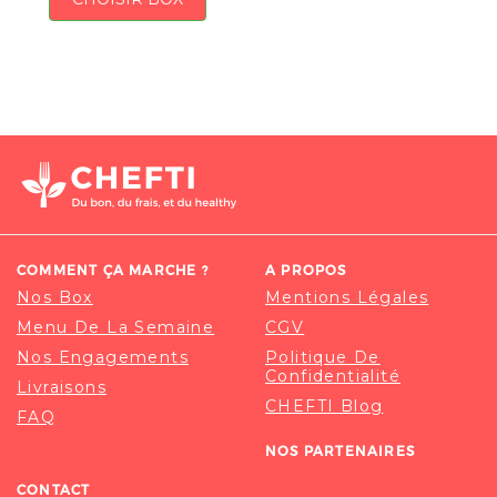
COMMENT ÇA MARCHE ?
A PROPOS
Nos Box
Mentions Légales
Menu De La Semaine
CGV
Nos Engagements
Politique De
Confidentialité
Livraisons
CHEFTI Blog
FAQ
NOS PARTENAIRES
CONTACT