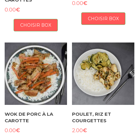
CAROTTES
€
0.00
€
0.00
CHOISIR BOX
CHOISIR BOX
WOK DE PORC À LA
POULET, RIZ ET
CAROTTE
COURGETTES
€
€
0.00
2.00