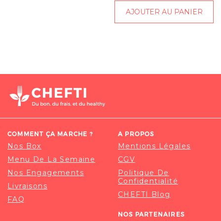
AJOUTER AU PANIER
COMMENT ÇA MARCHE ?
A PROPOS
Nos Box
Mentions Légales
Menu De La Semaine
CGV
Nos Engagements
Politique De
Confidentialité
Livraisons
CHEFTI Blog
FAQ
NOS PARTENAIRES