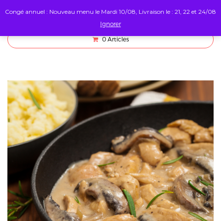
Congé annuel : Nouveau menu le Mardi 10/08, Livraison le : 21, 22 et 24/08
Ignorer
0
Articles