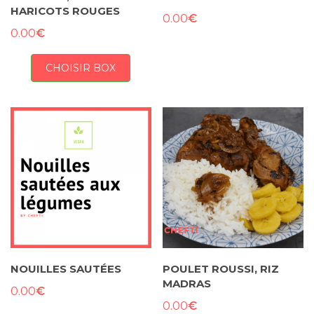
HARICOTS ROUGES
€
0.00
€
0.00
CHOISIR BOX
NOUILLES SAUTÉES
POULET ROUSSI, RIZ
MADRAS
€
0.00
€
0.00