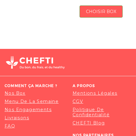
CHOISIR BOX
COMMENT ÇA MARCHE ?
A PROPOS
Nos Box
Mentions Légales
Menu De La Semaine
CGV
Nos Engagements
Politique De
Confidentialité
Livraisons
CHEFTI Blog
FAQ
NOS PARTENAIRES