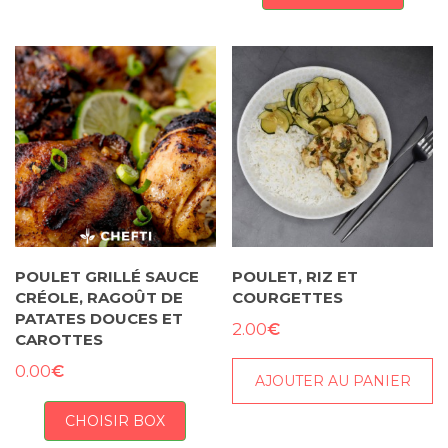
POULET GRILLÉ SAUCE
POULET, RIZ ET
CRÉOLE, RAGOÛT DE
COURGETTES
PATATES DOUCES ET
€
2.00
CAROTTES
€
0.00
AJOUTER AU PANIER
CHOISIR BOX