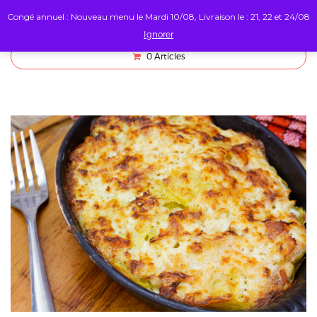
Congé annuel : Nouveau menu le Mardi 10/08, Livraison le : 21, 22 et 24/08
Ignorer
0
Articles