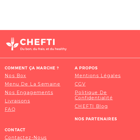
COMMENT ÇA MARCHE ?
A PROPOS
Nos Box
Mentions Légales
Menu De La Semaine
CGV
Nos Engagements
Politique De
Confidentialité
Livraisons
CHEFTI Blog
FAQ
NOS PARTENAIRES
CONTACT
Contactez-Nous