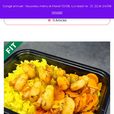
Congé annuel : Nouveau menu le Mardi 10/08, Livraison le : 21, 22 et 24/08
Ignorer
0
Articles