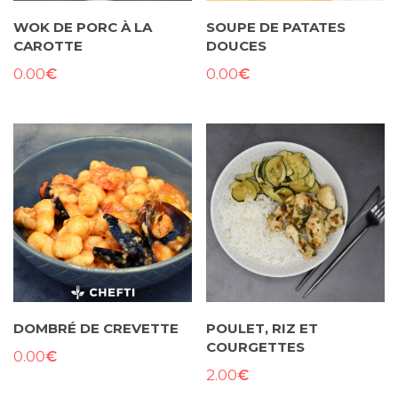
WOK DE PORC À LA
SOUPE DE PATATES
CAROTTE
DOUCES
€
€
0.00
0.00
DOMBRÉ DE CREVETTE
POULET, RIZ ET
COURGETTES
€
0.00
€
2.00