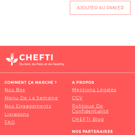
AJOUTER AU PANIER
COMMENT ÇA MARCHE ?
A PROPOS
Nos Box
Mentions Légales
Menu De La Semaine
CGV
Nos Engagements
Politique De
Confidentialité
Livraisons
CHEFTI Blog
FAQ
NOS PARTENAIRES