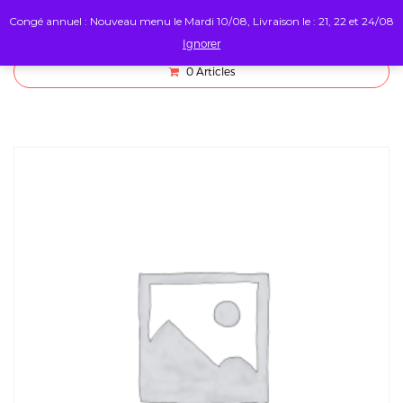
Congé annuel : Nouveau menu le Mardi 10/08, Livraison le : 21, 22 et 24/08
Ignorer
0
Articles