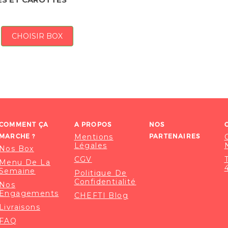
CHOISIR BOX
COMMENT ÇA
A PROPOS
NOS
MARCHE ?
Mentions
PARTENAIRES
Légales
Nos Box
CGV
Menu De La
Semaine
Politique De
Confidentialité
Nos
Engagements
CHEFTI Blog
Livraisons
FAQ