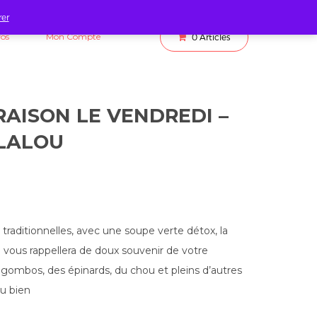
rer
fos
Mon Compte
0
Articles
RAISON LE VENDREDI –
LALOU
traditionnelles, avec une soupe verte détox, la
 vous rappellera de doux souvenir de votre
 gombos, des épinards, du chou et pleins d’autres
du bien