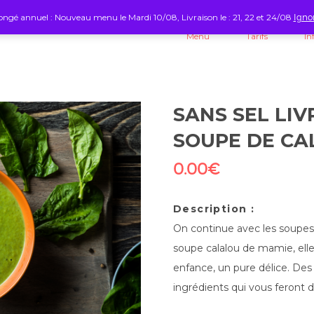
ngé annuel : Nouveau menu le Mardi 10/08, Livraison le : 21, 22 et 24/08
Igno
Menu
Tarifs
In
SANS SEL LIV
SOUPE DE CA
0.00
€
Description :
On continue avec les soupes 
soupe calalou de mamie, elle
enfance, un pure délice. Des
ingrédients qui vous feront 