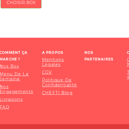
CHOISIR BOX
COMMENT ÇA
A PROPOS
NOS
MARCHE ?
Mentions
PARTENAIRES
Légales
Nos Box
CGV
Menu De La
Semaine
Politique De
Confidentialité
Nos
Engagements
CHEFTI Blog
Livraisons
FAQ