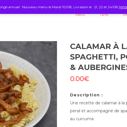
ngé annuel : Nouveau menu le Mardi 10/08, Livraison le : 21, 22 et 24/08
Igno
Menu
Tarifs
In
CALAMAR À L
SPAGHETTI, 
& AUBERGINE
0.00
€
Description :
Une recette de calamar à la
persil et accompagné de spa
au curcuma