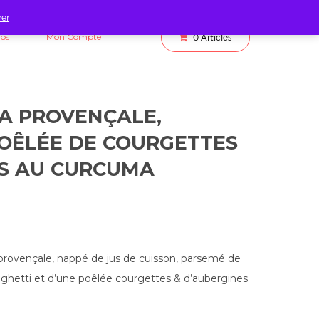
rer
fos
Mon Compte
0
Articles
A PROVENÇALE,
POÊLÉE DE COURGETTES
S AU CURCUMA
 provençale, nappé de jus de cuisson, parsemé de
ghetti et d’une poêlée courgettes & d’aubergines