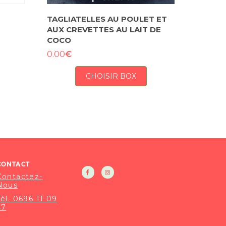
TAGLIATELLES AU POULET ET
AUX CREVETTES AU LAIT DE
COCO
€
0.00
CHOISIR BOX
CONTACT
Contactez-
Nous
Tél. 0696 11 09
47