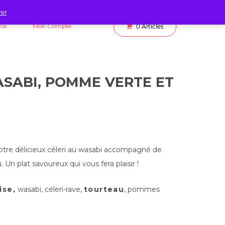
rer
fos
Mon Compte
0
Articles
ASABI, POMME VERTE ET
tre délicieux céleri au wasabi accompagné de
n plat savoureux qui vous fera plaisir !
ise,
wasabi, céleri-rave,
tourteau
, pommes