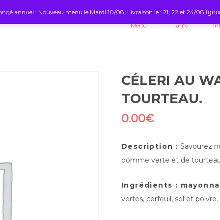
ngé annuel : Nouveau menu le Mardi 10/08, Livraison le : 21, 22 et 24/08
Igno
Menu
Tarifs
In
CÉLERI AU W
TOURTEAU.
0.00
€
Description :
Savourez no
pomme verte et de tourteau. U
Ingrédients : mayonna
vertes, cerfeuil, sel et poivre.