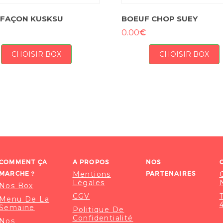
FAÇON KUSKSU
BOEUF CHOP SUEY
€
0.00
CHOISIR BOX
CHOISIR BOX
COMMENT ÇA
A PROPOS
NOS
MARCHE ?
Mentions
PARTENAIRES
Légales
Nos Box
CGV
Menu De La
Semaine
Politique De
Confidentialité
Nos