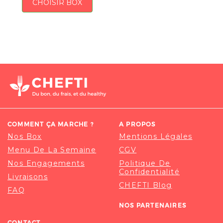
CHOISIR BOX
COMMENT ÇA MARCHE ?
A PROPOS
Nos Box
Mentions Légales
Menu De La Semaine
CGV
Nos Engagements
Politique De
Confidentialité
Livraisons
CHEFTI Blog
FAQ
NOS PARTENAIRES
CONTACT