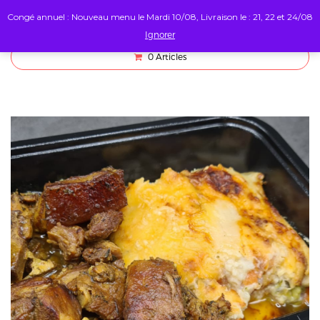
Congé annuel : Nouveau menu le Mardi 10/08, Livraison le : 21, 22 et 24/08
Ignorer
0
Articles