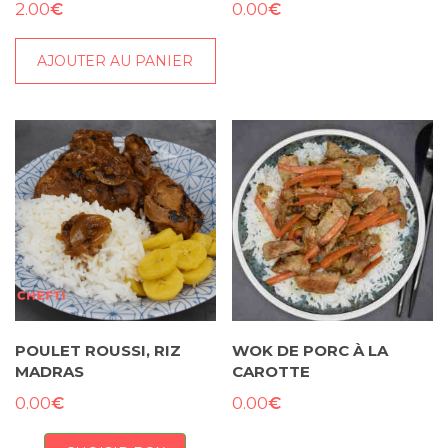
€
€
2.00
0.00
AJOUTER AU PANIER
POULET ROUSSI, RIZ
WOK DE PORC À LA
MADRAS
CAROTTE
€
€
0.00
0.00