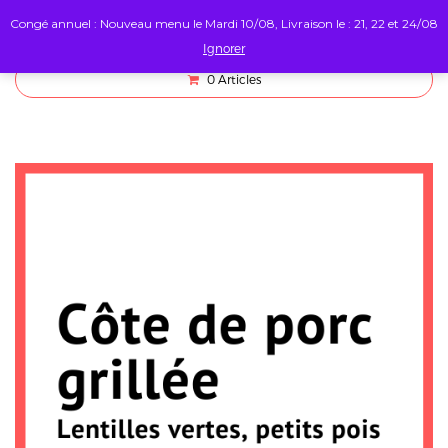
Congé annuel : Nouveau menu le Mardi 10/08, Livraison le : 21, 22 et 24/08
Ignorer
0
Articles