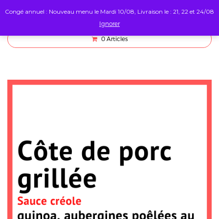
Congé annuel : Nouveau menu le Mardi 10/08, Livraison le : 21, 22 et 24/08
Ignorer
0
Articles