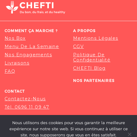
COMMENT ÇA MARCHE ?
A PROPOS
Nos Box
Mentions Légales
Menu De La Semaine
CGV
Nos Engagements
Politique De
Confidentialité
Livraisons
CHEFTI Blog
FAQ
NOS PARTENAIRES
CONTACT
Contactez-Nous
Tél. 0696 11 09 47
Nous utilisons des cookies pour vous garantir la meilleure
expérience sur notre site web. Si vous continuez à utiliser ce
site, nous supposerons que vous en êtes satisfait.