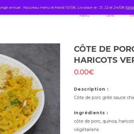
ngé annuel : Nouveau menu le Mardi 10/08, Livraison le : 21, 22 et 24/08
Igno
Menu
Tarifs
In
CÔTE DE PORC
HARICOTS VE
0.00
€
Description :
Côte de porc grillé sauce ch
Ingrédients :
côte de porc, quinoa, haricot
végétariens