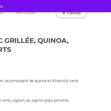
rer
fos
Mon Compte
0
Articles
 GRILLÉE, QUINOA,
RTS
ien, accompagné de quinoa et d’haricots verts
s verts, oignon, ail, oignon pays, piments