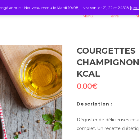
ngé annuel : Nouveau menu le Mardi 10/08, Livraison le : 21, 22 et 24/08
Igno
Menu
Tarifs
In
COURGETTES 
CHAMPIGNONS
KCAL
0.00
€
Description :
Déguster de délicieuses cour
complet. Un recette diététiqu