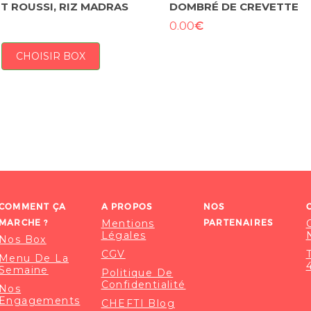
T ROUSSI, RIZ MADRAS
DOMBRÉ DE CREVETTE
€
0.00
CHOISIR BOX
COMMENT ÇA
A PROPOS
NOS
MARCHE ?
Mentions
PARTENAIRES
Légales
Nos Box
CGV
Menu De La
Semaine
Politique De
Confidentialité
Nos
Engagements
CHEFTI Blog