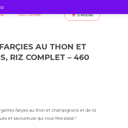
rer
fos
Mon Compte
0
Articles
FARÇIES AU THON ET
, RIZ COMPLET – 460
gettes farçies au thon et champignons et de riz
es et savoureuse qui vous fera plaisir !