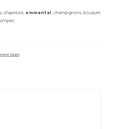
s, chapelure,
emmental
, champignons, bouquet
complet.
ent plats