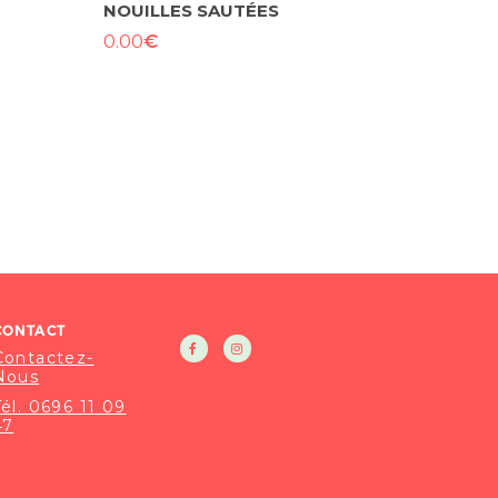
NOUILLES SAUTÉES
€
0.00
CONTACT
Contactez-
Nous
Tél. 0696 11 09
47