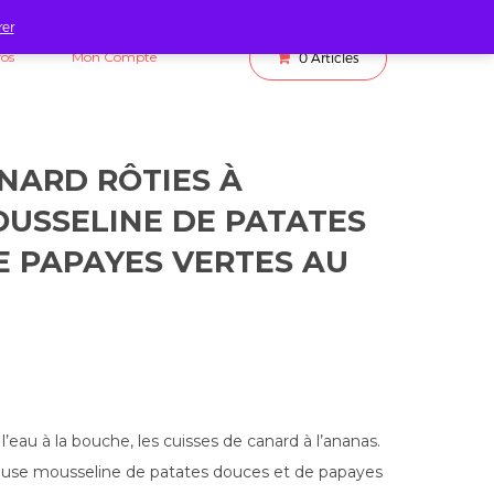
rer
fos
Mon Compte
0
Articles
ANARD RÔTIES À
OUSSELINE DE PATATES
E PAPAYES VERTES AU
’eau à la bouche, les cuisses de canard à l’ananas.
use mousseline de patates douces et de papayes