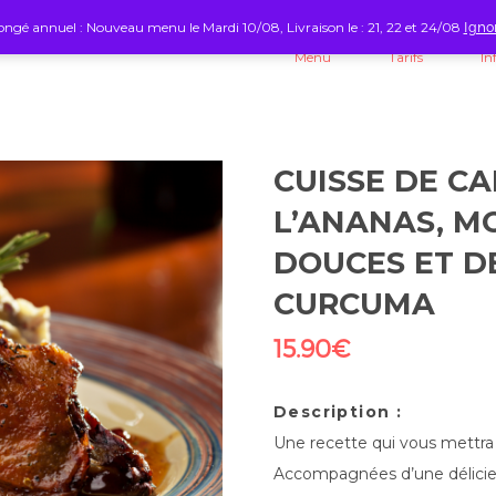
ngé annuel : Nouveau menu le Mardi 10/08, Livraison le : 21, 22 et 24/08
Igno
Menu
Tarifs
In
CUISSE DE C
L’ANANAS, M
DOUCES ET D
CURCUMA
15.90
€
Description :
Une recette qui vous mettra l
Accompagnées d’une délicie