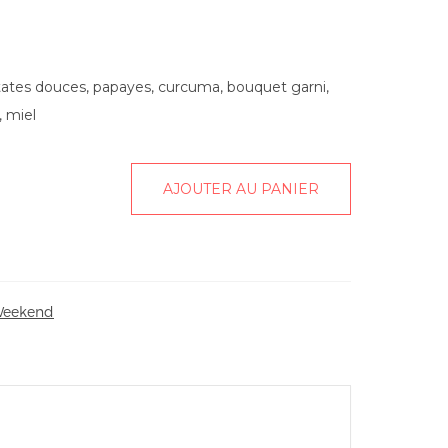
tates douces, papayes, curcuma, bouquet garni,
, miel
AJOUTER AU PANIER
 Weekend