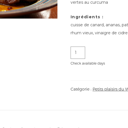
vertes au curcuma
Ingrédients :
cuisse de canard, ananas, pa
rhum vieux, vinaigre de cidre
quantité
de
Cuisse
de
canard
Check available days
rôties
à
l'ananas,
mousseline
de
patates
douces
Catégorie :
Petits plaisirs du
et
de
papayes
vertes
au
curcuma