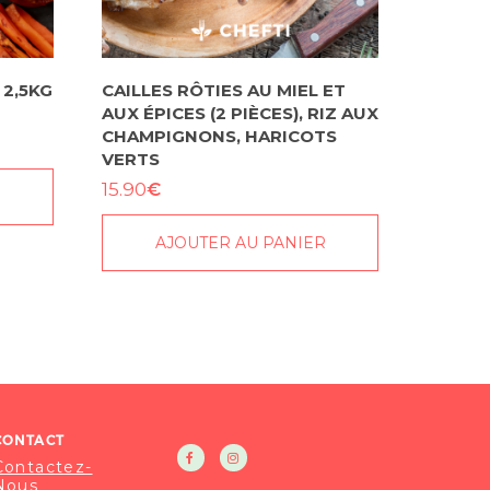
 2,5KG
CAILLES RÔTIES AU MIEL ET
AUX ÉPICES (2 PIÈCES), RIZ AUX
CHAMPIGNONS, HARICOTS
VERTS
€
15.90
R
AJOUTER AU PANIER
CONTACT
Contactez-
Nous