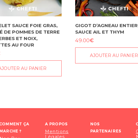
LET SAUCE FOIE GRAS,
GIGOT D’AGNEAU ENTIER
É DE POMMES DE TERRE
SAUCE AIL ET THYM
ERBES ET NOIX,
€
49.00
TES AU FOUR
€
AJOUTER AU PANIE
AJOUTER AU PANIER
COMMENT ÇA
A PROPOS
NOS
MARCHE ?
Mentions
PARTENAIRES
Légales