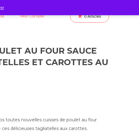
rer
fos
Mon Compte
0
Articles
OULET AU FOUR SAUCE
TELLES ET CAROTTES AU
s toutes nouvelles cuisses de poulet au four
s délicieuses tagliatelles aux carottes.