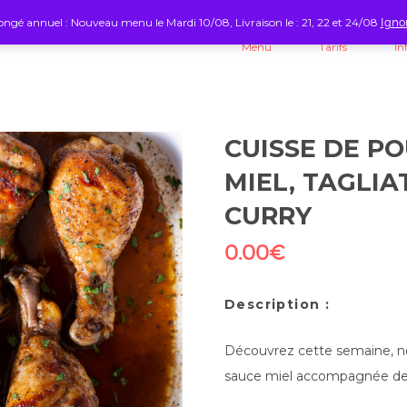
ngé annuel : Nouveau menu le Mardi 10/08, Livraison le : 21, 22 et 24/08
Igno
Menu
Tarifs
In
CUISSE DE P
MIEL, TAGLIA
CURRY
0.00
€
Description :
Découvrez cette semaine, no
sauce miel accompagnée de ce