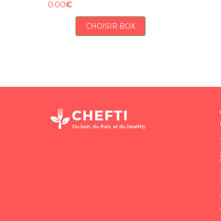
€
0.00
CHOISIR BOX