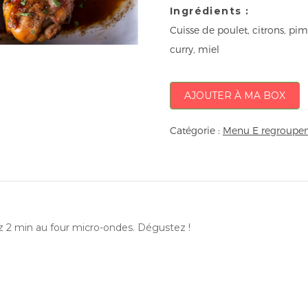
Ingrédients :
Cuisse de poulet, citrons, pimen
curry, miel
AJOUTER À MA BOX
Catégorie :
Menu E regroupem
ez 2 min au four micro-ondes. Dégustez !