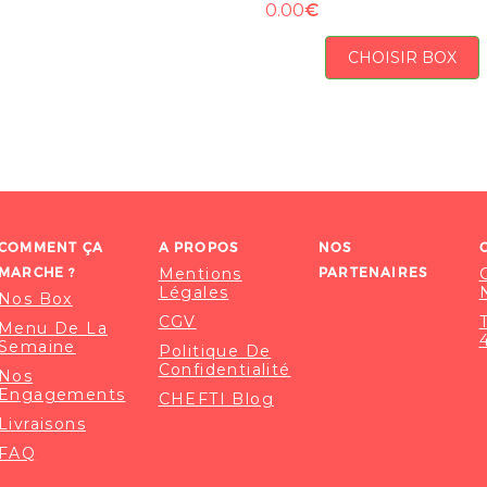
€
0.00
CHOISIR BOX
COMMENT ÇA
A PROPOS
NOS
MARCHE ?
Mentions
PARTENAIRES
Légales
Nos Box
CGV
Menu De La
Semaine
Politique De
Confidentialité
Nos
Engagements
CHEFTI Blog
Livraisons
FAQ