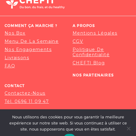
COMMENT ÇA MARCHE ?
A PROPOS
Nos Box
Mentions Légales
Menu De La Semaine
CGV
Nos Engagements
Politique De
Confidentialité
Livraisons
CHEFTI Blog
FAQ
NOS PARTENAIRES
CONTACT
Contactez-Nous
Tél. 0696 11 09 47
Nous utilisons des cookies pour vous garantir la meilleure
expérience sur notre site web. Si vous continuez à utiliser ce
site, nous supposerons que vous en êtes satisfait.