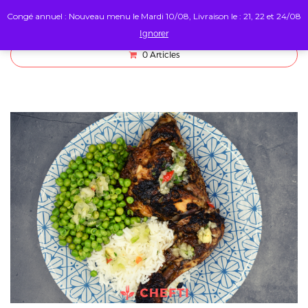
Congé annuel : Nouveau menu le Mardi 10/08, Livraison le : 21, 22 et 24/08
Ignorer
0
Articles