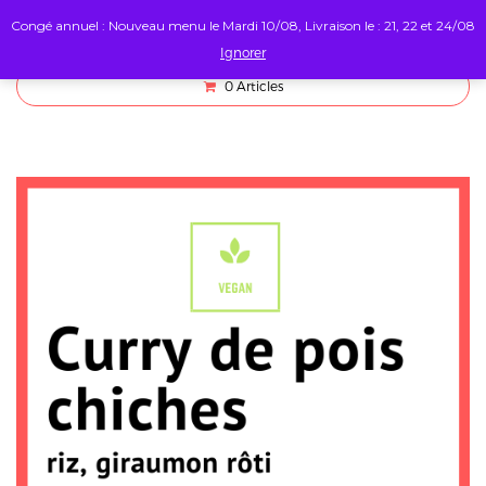
Congé annuel : Nouveau menu le Mardi 10/08, Livraison le : 21, 22 et 24/08
Ignorer
0
Articles