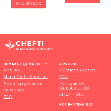
CHOISIR BOX
COMMENT ÇA MARCHE ?
A PROPOS
Nos Box
Mentions Légales
Menu De La Semaine
CGV
Nos Engagements
Politique De
Confidentialité
Livraisons
CHEFTI Blog
FAQ
NOS PARTENAIRES