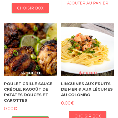
AJOUTER AU PANIER
CHOISIR BOX
POULET GRILLÉ SAUCE
LINGUINES AUX FRUITS
CRÉOLE, RAGOÛT DE
DE MER & AUX LÉGUMES
PATATES DOUCES ET
AU COLOMBO
CAROTTES
€
0.00
€
0.00
CHOISIR BOX