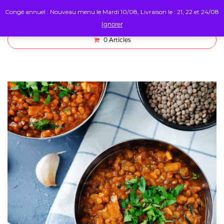
Congé annuel : Nouveau menu le Mardi 10/08, Livraison le : 21, 22 et 24/08
Ignorer
0
Articles