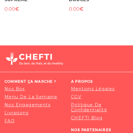
€
€
0.00
0.00
COMMENT ÇA MARCHE ?
A PROPOS
Nos Box
Mentions Légales
Menu De La Semaine
CGV
Nos Engagements
Politique De
Confidentialité
Livraisons
CHEFTI Blog
FAQ
NOS PARTENAIRES