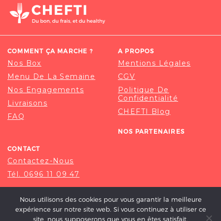
COMMENT ÇA MARCHE ?
A PROPOS
Nos Box
Mentions Légales
Menu De La Semaine
CGV
Nos Engagements
Politique De
Confidentialité
Livraisons
CHEFTI Blog
FAQ
NOS PARTENAIRES
CONTACT
Contactez-Nous
Tél. 0696 11 09 47
Nous utilisons des cookies pour vous garantir la meilleure
expérience sur notre site web. Si vous continuez à utiliser ce
site, nous supposerons que vous en êtes satisfait.