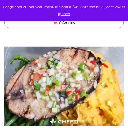
Congé annuel : Nouveau menu le Mardi 10/08, Livraison le : 21, 22 et 24/08
Ignorer
0
Articles