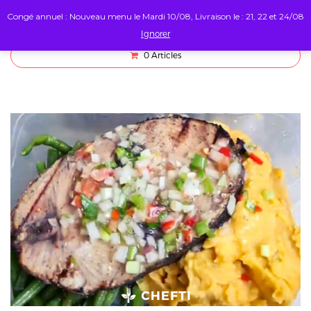
Congé annuel : Nouveau menu le Mardi 10/08, Livraison le : 21, 22 et 24/08
Ignorer
0
Articles