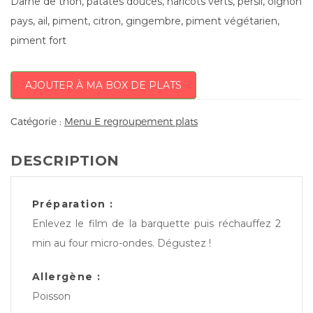
Darne de thon, patates douces, haricots verts, persil, oignon
pays, ail, piment, citron, gingembre, piment végétarien,
piment fort
AJOUTER À MA BOX DE PLATS
Catégorie :
Menu E regroupement plats
DESCRIPTION
Préparation :
Enlevez le film de la barquette puis réchauffez 2
min au four micro-ondes. Dégustez !
Allergène :
Poisson