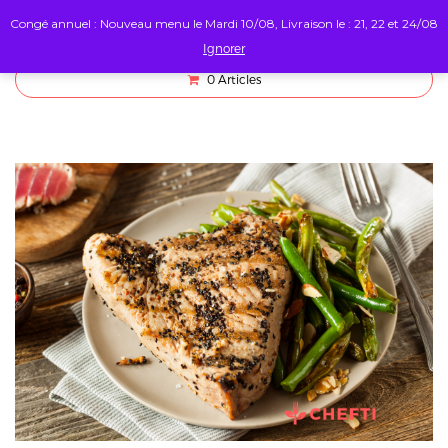
Congé annuel : Nouveau menu le Mardi 10/08, Livraison le : 21, 22 et 24/08
Ignorer
0
Articles