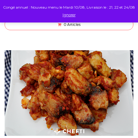
Congé annuel : Nouveau menu le Mardi 10/08, Livraison le : 21, 22 et 24/08
Ignorer
0
Articles