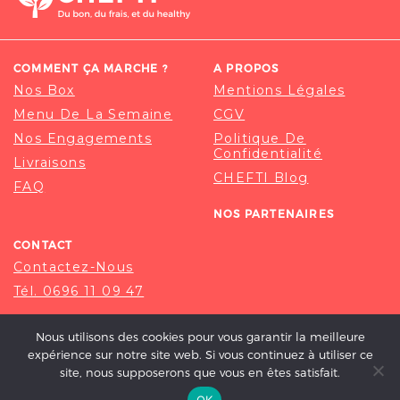
COMMENT ÇA MARCHE ?
A PROPOS
Nos Box
Mentions Légales
Menu De La Semaine
CGV
Nos Engagements
Politique De
Confidentialité
Livraisons
CHEFTI Blog
FAQ
NOS PARTENAIRES
CONTACT
Contactez-Nous
Tél. 0696 11 09 47
Nous utilisons des cookies pour vous garantir la meilleure
expérience sur notre site web. Si vous continuez à utiliser ce
site, nous supposerons que vous en êtes satisfait.
OK