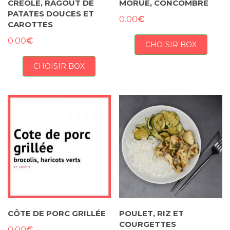
CRÉOLE, RAGOÛT DE
MORUE, CONCOMBRE
PATATES DOUCES ET
€
0.00
CAROTTES
€
0.00
CHOISIR BOX
CHOISIR BOX
CÔTE DE PORC GRILLÉE
POULET, RIZ ET
COURGETTES
€
0.00