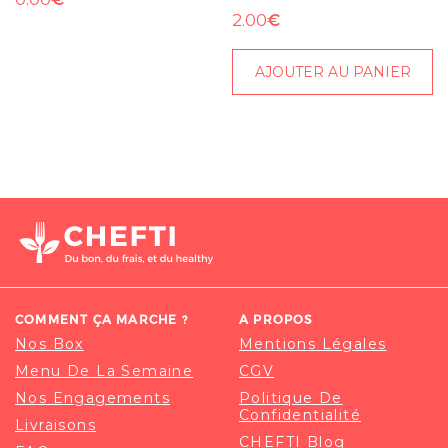
€
2.00
AJOUTER AU PANIER
COMMENT ÇA MARCHE ?
A PROPOS
Nos Box
Mentions Légales
Menu De La Semaine
CGV
Nos Engagements
Politique De
Confidentialité
Livraisons
CHEFTI Blog