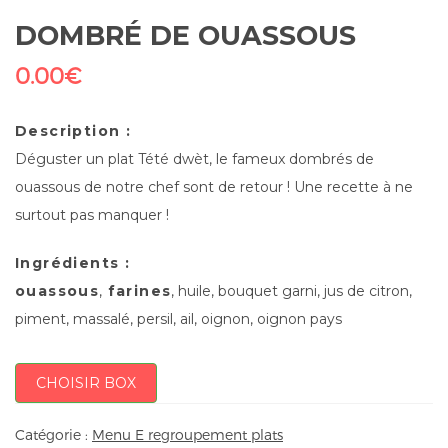
DOMBRÉ DE OUASSOUS
0.00
€
Description :
Déguster un plat Tété dwèt, le fameux dombrés de
ouassous de notre chef sont de retour ! Une recette à ne
surtout pas manquer !
Ingrédients :
ouassous
,
farines
, huile, bouquet garni, jus de citron,
piment, massalé, persil, ail, oignon, oignon pays
CHOISIR BOX
Catégorie :
Menu E regroupement plats