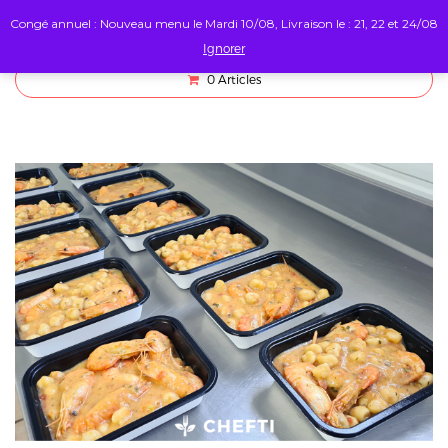
Congé annuel : Nouveau menu le Mardi 10/08, Livraison le : 21, 22 et 24/08
Ignorer
0
Articles