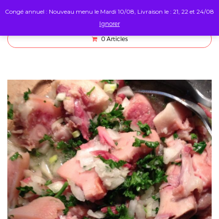
Congé annuel : Nouveau menu le Mardi 10/08, Livraison le : 21, 22 et 24/08
Ignorer
0
Articles