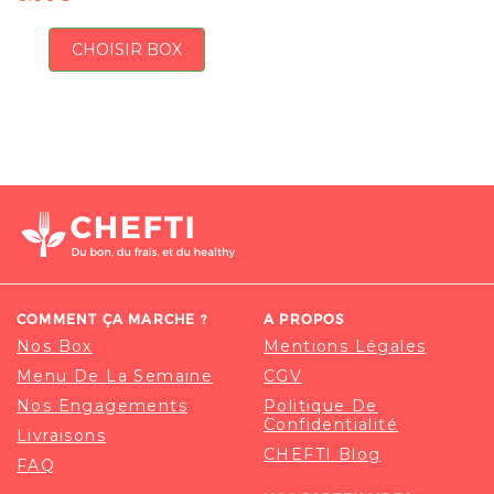
CHOISIR BOX
COMMENT ÇA MARCHE ?
A PROPOS
Nos Box
Mentions Légales
Menu De La Semaine
CGV
Nos Engagements
Politique De
Confidentialité
Livraisons
CHEFTI Blog
FAQ