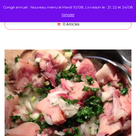
Congé annuel : Nouveau menu le Mardi 10/08, Livraison le : 21, 22 et 24/08
Ignorer
0
Articles