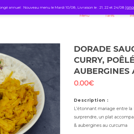
ngé annuel : Nouveau menu le Mardi 10/08, Livraison le : 21, 22 et 24/08
Igno
Menu
Tarifs
In
DORADE SAUC
CURRY, POÊL
AUBERGINES
0.00
€
Description :
L’étonnant mariage entre la
surprendre, un plat accompa
& aubergines au curcuma