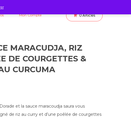
rer
fos
Mon Compte
0
Articles
E MARACUDJA, RIZ
ÉE DE COURGETTES &
 AU CURCUMA
 Dorade et la sauce maracoudja saura vous
gné de riz au curry et d’une poêlée de courgettes