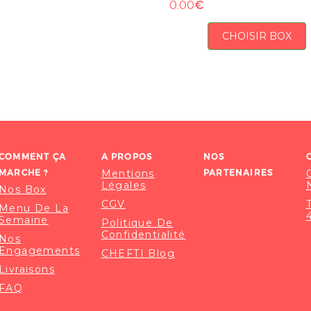
€
0.00
CHOISIR BOX
COMMENT ÇA
A PROPOS
NOS
MARCHE ?
Mentions
PARTENAIRES
Légales
Nos Box
CGV
Menu De La
Semaine
Politique De
Confidentialité
Nos
Engagements
CHEFTI Blog
Livraisons
FAQ