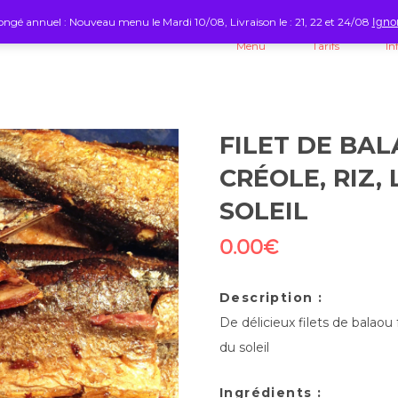
ngé annuel : Nouveau menu le Mardi 10/08, Livraison le : 21, 22 et 24/08
Igno
Menu
Tarifs
In
FILET DE BAL
CRÉOLE, RIZ
SOLEIL
0.00
€
Description :
De délicieux filets de balao
du soleil
Ingrédients :