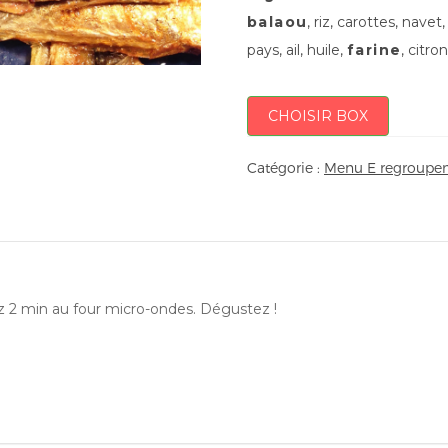
balaou
, riz, carottes, nave
pays, ail, huile,
farine
, citro
CHOISIR BOX
Catégorie :
Menu E regroupem
ez 2 min au four micro-ondes. Dégustez !