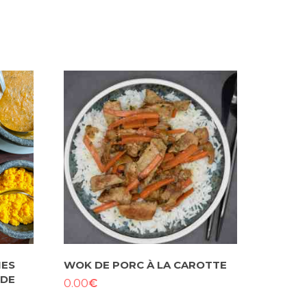
NES
WOK DE PORC À LA CAROTTE
 DE
€
0.00