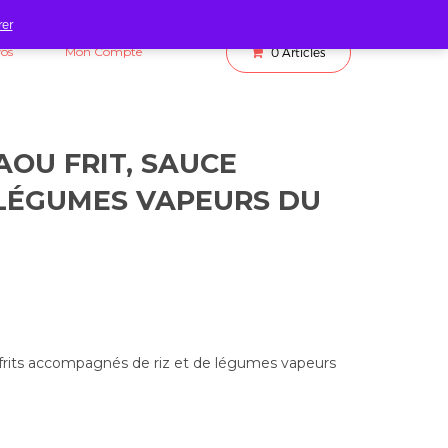
rer
fos
Mon Compte
0
Articles
AOU FRIT, SAUCE
, LÉGUMES VAPEURS DU
u frits accompagnés de riz et de légumes vapeurs