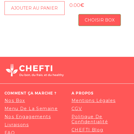
€
0.00
AJOUTER AU PANIER
CHOISIR BOX
COMMENT ÇA MARCHE ?
A PROPOS
Nos Box
Mentions Légales
Menu De La Semaine
CGV
Nos Engagements
Politique De
Confidentialité
Livraisons
CHEFTI Blog
FAQ