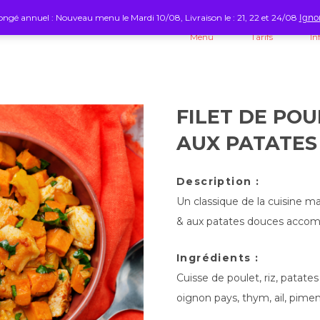
ngé annuel : Nouveau menu le Mardi 10/08, Livraison le : 21, 22 et 24/08
Igno
Menu
Tarifs
In
FILET DE POU
AUX PATATES
Description :
Un classique de la cuisine mar
& aux patates douces accom
Ingrédients :
Cuisse de poulet, riz, patates 
oignon pays, thym, ail, pimen