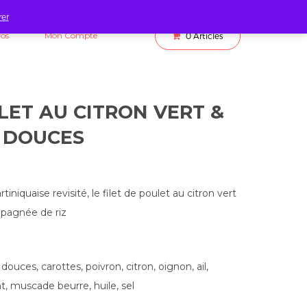
rer
fos
Mon Compte
0
Articles
LET AU CITRON VERT &
 DOUCES
tiniquaise revisité, le filet de poulet au citron vert
pagnée de riz
douces, carottes, poivron, citron, oignon, ail,
t, muscade beurre, huile, sel