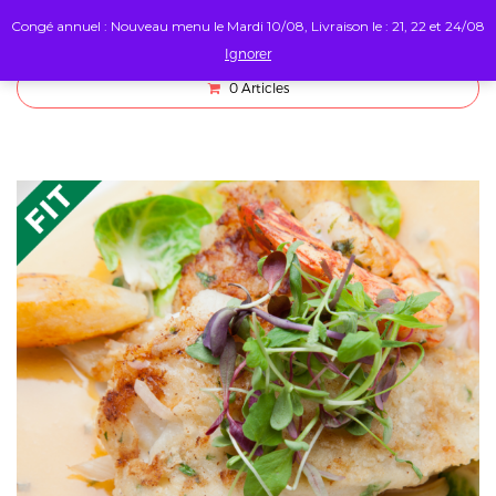
Congé annuel : Nouveau menu le Mardi 10/08, Livraison le : 21, 22 et 24/08
Ignorer
0
Articles