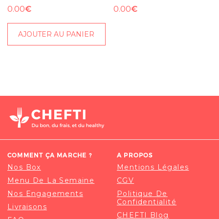
€
€
0.00
0.00
AJOUTER AU PANIER
COMMENT ÇA MARCHE ?
A PROPOS
Nos Box
Mentions Légales
Menu De La Semaine
CGV
Nos Engagements
Politique De
Confidentialité
Livraisons
CHEFTI Blog