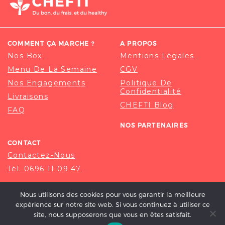
COMMENT ÇA MARCHE ?
A PROPOS
Nos Box
Mentions Légales
Menu De La Semaine
CGV
Nos Engagements
Politique De
Confidentialité
Livraisons
CHEFTI Blog
FAQ
NOS PARTENAIRES
CONTACT
Contactez-Nous
Tél. 0696 11 09 47
Nous utilisons des cookies pour vous garantir la meilleure
expérience sur notre site web. Si vous continuez à utiliser ce
site, nous supposerons que vous en êtes satisfait.