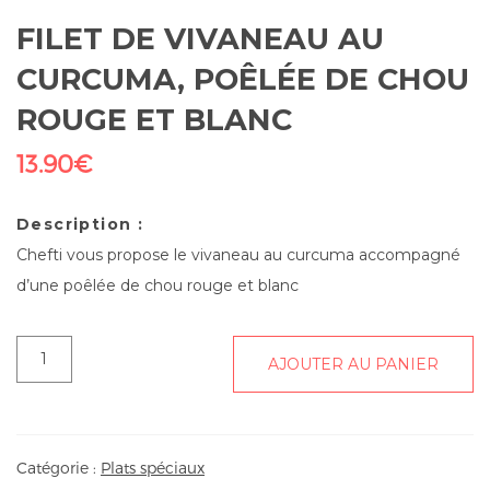
FILET DE VIVANEAU AU
CURCUMA, POÊLÉE DE CHOU
ROUGE ET BLANC
13.90
€
Description :
Chefti vous propose le vivaneau au curcuma accompagné
d’une poêlée de chou rouge et blanc
quantité
AJOUTER AU PANIER
de
Filet
de
vivaneau
Catégorie :
Plats spéciaux
au