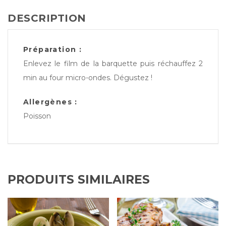
curcuma,
DESCRIPTION
poêlée
de
chou
Préparation :
rouge
Enlevez le film de la barquette puis réchauffez 2
et
min au four micro-ondes. Dégustez !
blanc
Allergènes :
Poisson
PRODUITS SIMILAIRES