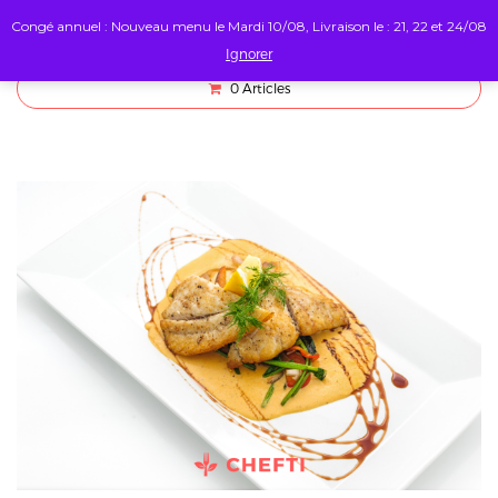
Congé annuel : Nouveau menu le Mardi 10/08, Livraison le : 21, 22 et 24/08
Ignorer
0
Articles