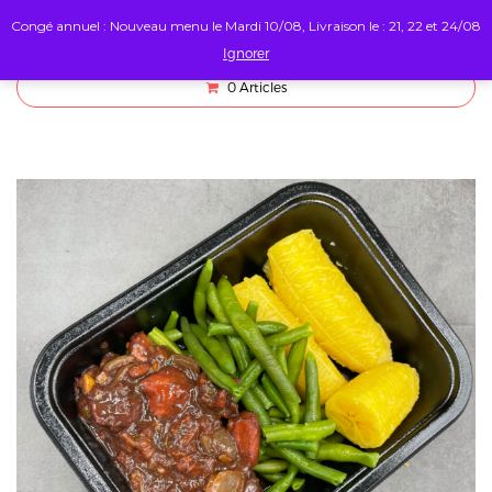
Congé annuel : Nouveau menu le Mardi 10/08, Livraison le : 21, 22 et 24/08
Ignorer
0
Articles