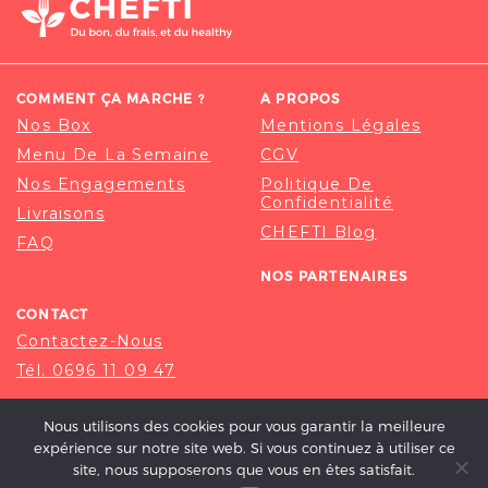
COMMENT ÇA MARCHE ?
A PROPOS
Nos Box
Mentions Légales
Menu De La Semaine
CGV
Nos Engagements
Politique De
Confidentialité
Livraisons
CHEFTI Blog
FAQ
NOS PARTENAIRES
CONTACT
Contactez-Nous
Tél. 0696 11 09 47
Nous utilisons des cookies pour vous garantir la meilleure
expérience sur notre site web. Si vous continuez à utiliser ce
site, nous supposerons que vous en êtes satisfait.