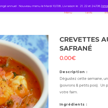
ngé annuel : Nouveau menu le Mardi 10/08, Livraison le : 21, 22 et 24/08
Igno
Menu
Tarifs
In
CREVETTES A
SAFRANÉ
0.00
€
Description :
Dégustez cette semaine, un
(poivrons & petits pois). Un 
votre faim.
Ingrédients :