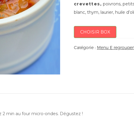
crevettes,
poivrons, petit
blanc, thym, laurier, huile d’ol
CHOISIR BOX
Catégorie :
Menu E regroupem
ez 2 min au four micro-ondes. Dégustez !