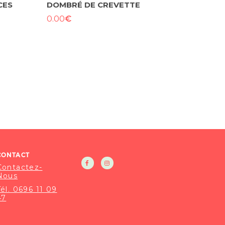
CES
DOMBRÉ DE CREVETTE
€
0.00
CONTACT
Contactez-
Nous
Tél. 0696 11 09
47