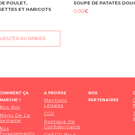
 DE POULET,
SOUPE DE PATATES DOU
ETTES ET HARICOTS
€
0.00
AJOUTER AU PANIER
COMMENT ÇA
A PROPOS
NOS
MARCHE ?
Mentions
PARTENAIRES
Légales
Nos Box
CGV
Menu De La
Semaine
Politique De
Confidentialité
Nos
Engagements
CHEFTI Blog