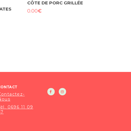
CÔTE DE PORC GRILLÉE
ATES
€
0.00
CONTACT
Contactez-
Nous
Tél. 0696 11 09
47