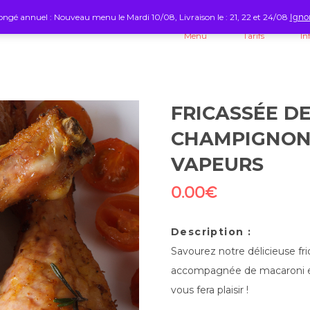
ngé annuel : Nouveau menu le Mardi 10/08, Livraison le : 21, 22 et 24/08
Igno
Menu
Tarifs
In
FRICASSÉE D
CHAMPIGNONS
VAPEURS
0.00
€
Description :
Savourez notre délicieuse f
accompagnée de macaroni et
vous fera plaisir !