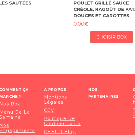
LES SAUTÉES
POULET GRILLÉ SAUCE
CRÉOLE, RAGOÛT DE PAT
DOUCES ET CAROTTES
€
0.00
CHOISIR BOX
COMMENT ÇA
A PROPOS
NOS
MARCHE ?
Mentions
PARTENAIRES
Légales
Nos Box
CGV
Menu De La
Semaine
Politique De
Confidentialité
Nos
Engagements
CHEFTI Blog