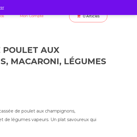
rer
fos
Mon Compte
0
Articles
E POULET AUX
, MACARONI, LÉGUMES
ricassée de poulet aux champignons,
 de légumes vapeurs. Un plat savoureux qui