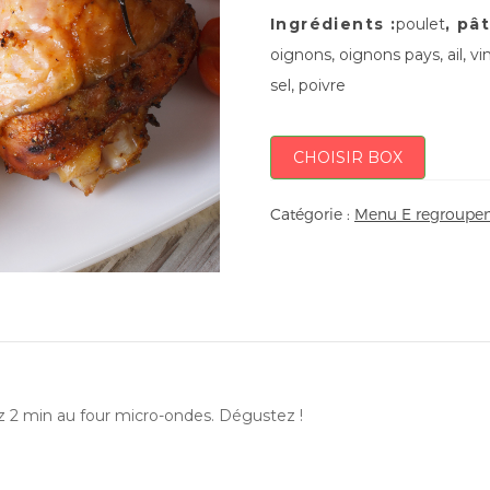
Ingrédients :
poulet
, pâ
oignons, oignons pays, ail, vin
sel, poivre
CHOISIR BOX
Catégorie :
Menu E regroupem
ez 2 min au four micro-ondes. Dégustez !