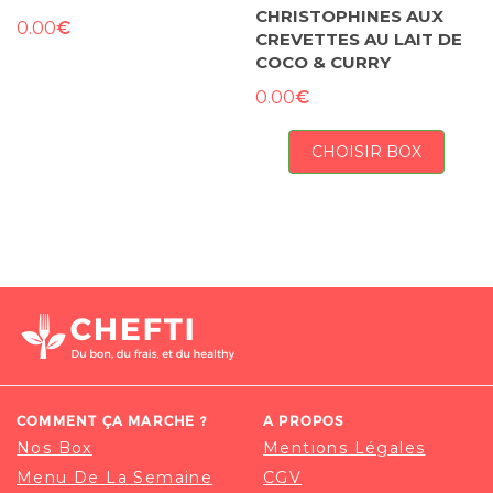
CHRISTOPHINES AUX
€
0.00
CREVETTES AU LAIT DE
COCO & CURRY
€
0.00
CHOISIR BOX
COMMENT ÇA MARCHE ?
A PROPOS
Nos Box
Mentions Légales
Menu De La Semaine
CGV