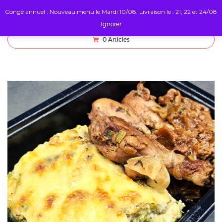
Congé annuel : Nouveau menu le Mardi 10/08, Livraison le : 21, 22 et 24/08
Ignorer
0
Articles