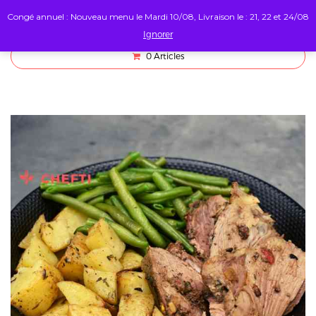
Congé annuel : Nouveau menu le Mardi 10/08, Livraison le : 21, 22 et 24/08
Ignorer
0
Articles