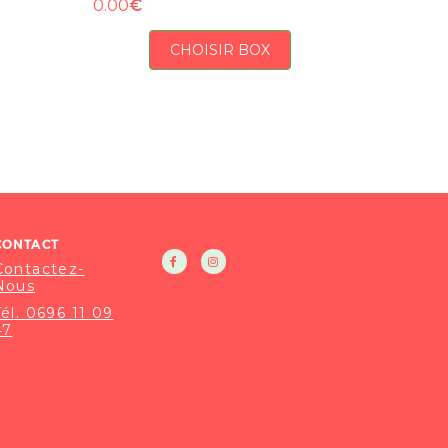
€
0.00
CHOISIR BOX
CONTACT
Contactez-
Nous
Tél. 0696 11 09
47