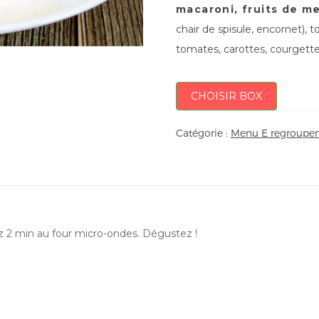
macaroni, fruits de m
chair de spisule, encornet), t
tomates, carottes, courgette
CHOISIR BOX
Catégorie :
Menu E regroupem
ez 2 min au four micro-ondes. Dégustez !