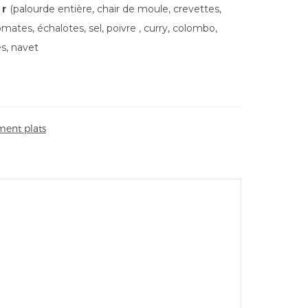
er
(palourde entière, chair de moule, crevettes,
omates, échalotes, sel, poivre , curry, colombo,
s, navet
ent plats