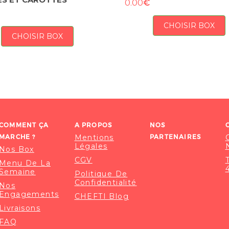
€
0.00
CHOISIR BOX
CHOISIR BOX
COMMENT ÇA
A PROPOS
NOS
MARCHE ?
Mentions
PARTENAIRES
Légales
Nos Box
CGV
Menu De La
Semaine
Politique De
Confidentialité
Nos
Engagements
CHEFTI Blog
Livraisons
FAQ