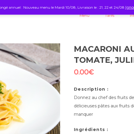
ngé annuel : Nouveau menu le Mardi 10/08, Livraison le : 21, 22 et 24/08
Igno
Menu
Tarifs
In
MACARONI AU
TOMATE, JUL
0.00
€
Description :
Donnez au chef des fruits de
délicieuses pâtes aux fruits 
manquer
Ingrédients :