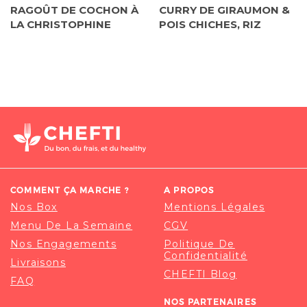
RAGOÛT DE COCHON À
CURRY DE GIRAUMON &
LA CHRISTOPHINE
POIS CHICHES, RIZ
COMMENT ÇA MARCHE ?
A PROPOS
Nos Box
Mentions Légales
Menu De La Semaine
CGV
Nos Engagements
Politique De
Confidentialité
Livraisons
CHEFTI Blog
FAQ
NOS PARTENAIRES