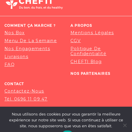
COMMENT ÇA MARCHE ?
A PROPOS
Nos Box
Mentions Légales
Menu De La Semaine
CGV
Nos Engagements
Politique De
Confidentialité
Livraisons
CHEFTI Blog
FAQ
NOS PARTENAIRES
CONTACT
Contactez-Nous
Tél. 0696 11 09 47
Nous utilisons des cookies pour vous garantir la meilleure
expérience sur notre site web. Si vous continuez à utiliser ce
site, nous supposerons que vous en êtes satisfait.