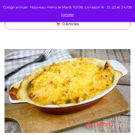
Congé annuel : Nouveau menu le Mardi 10/08, Livraison le : 21, 22 et 24/08
Ignorer
0
Articles