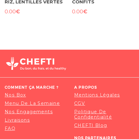
RIZ, LENTILLES VERTES
CONFITS
€
€
0.00
0.00
COMMENT ÇA MARCHE ?
A PROPOS
Nos Box
Mentions Légales
Menu De La Semaine
CGV
Nos Engagements
Politique De
Confidentialité
Livraisons
CHEFTI Blog
FAQ
NOS PARTENAIRES