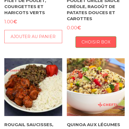
FILET DE POULET,
POULET GRILLÉ SAUCE
COURGETTES ET
CRÉOLE, RAGOÛT DE
HARICOTS VERTS
PATATES DOUCES ET
CAROTTES
€
1.00
€
0.00
AJOUTER AU PANIER
CHOISIR BOX
ROUGAIL SAUCISSES,
QUINOA AUX LÉGUMES