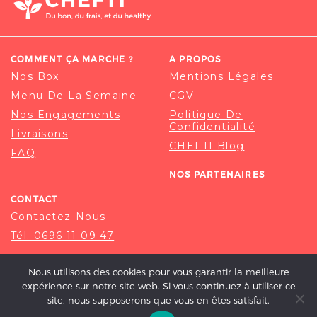
COMMENT ÇA MARCHE ?
A PROPOS
Nos Box
Mentions Légales
Menu De La Semaine
CGV
Nos Engagements
Politique De
Confidentialité
Livraisons
CHEFTI Blog
FAQ
NOS PARTENAIRES
CONTACT
Contactez-Nous
Tél. 0696 11 09 47
Nous utilisons des cookies pour vous garantir la meilleure
expérience sur notre site web. Si vous continuez à utiliser ce
site, nous supposerons que vous en êtes satisfait.