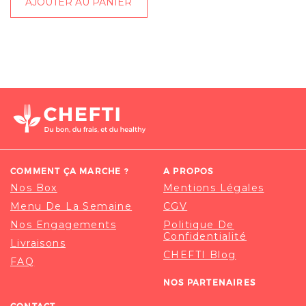
AJOUTER AU PANIER
COMMENT ÇA MARCHE ?
A PROPOS
Nos Box
Mentions Légales
Menu De La Semaine
CGV
Nos Engagements
Politique De
Confidentialité
Livraisons
CHEFTI Blog
FAQ
NOS PARTENAIRES
CONTACT